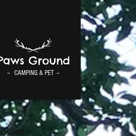
Paws Ground
-- CAMPING & PET --
OUND